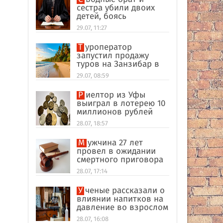
сестра убили двоих
детей, боясь
разоблачения инцеста
29.07, 11:27
Туроператор
запустил продажу
туров на Занзибар в
качестве
29.07, 08:59
альтернативы Турции
Риелтор из Уфы
выиграл в лотерею 10
миллионов рублей
28.07, 18:57
Мужчина 27 лет
провел в ожидании
смертного приговора
из-за поддельных
28.07, 17:14
улик в США
Ученые рассказали о
влиянии напитков на
давление во взрослом
возрасте
28.07, 16:08