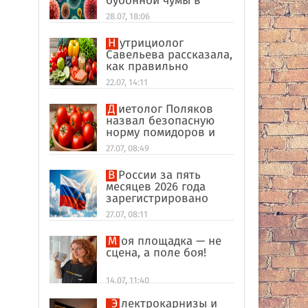
бубонной чумы в
Россию
28.07, 18:06
Нутрициолог
Савельева рассказала,
как правильно
формировать
22.07, 14:11
пищевые привычки
Диетолог Поляков
назвал безопасную
норму помидоров и
огурцов
27.07, 08:49
В России за пять
месяцев 2026 года
зарегистрировано
рекордное число
27.07, 08:11
иностранных
компаний
Моя площадка — не
сцена, а поле боя!
14.07, 11:40
Электрокарнизы и