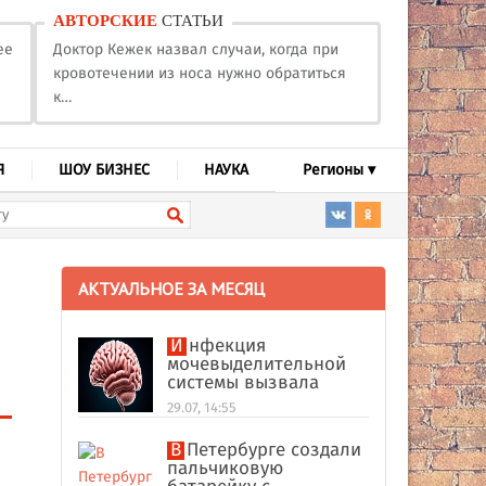
АВТОРСКИЕ
СТАТЬИ
ее
Доктор Кежек назвал случаи, когда при
кровотечении из носа нужно обратиться
к…
Я
ШОУ БИЗНЕС
НАУКА
Регионы ▾
АКТУАЛЬНОЕ ЗА МЕСЯЦ
Инфекция
мочевыделительной
системы вызвала
абсцесс мозга у
29.07, 14:55
американки
В Петербурге создали
пальчиковую