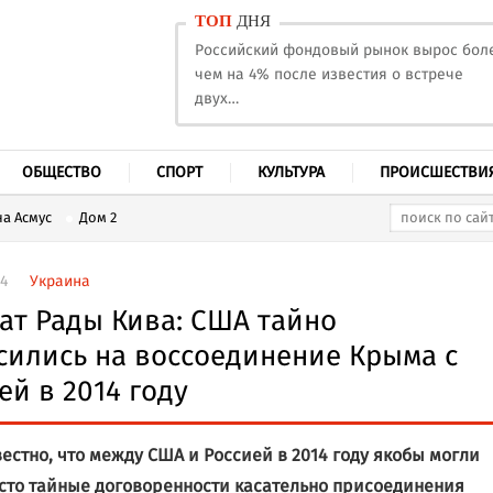
ТОП
ДНЯ
Российский фондовый рынок вырос бол
чем на 4% после известия о встрече
двух…
ОБЩЕСТВО
СПОРТ
КУЛЬТУРА
ПРОИСШЕСТВИ
а Асмус
Дом 2
54
Украина
ат Рады Кива: США тайно
сились на воссоединение Крыма с
ей в 2014 году
вестно, что между США и Россией в 2014 году якобы могли
сто тайные договоренности касательно присоединения