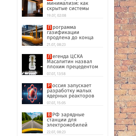
минимализм: как
скрытые системы
делают интерьер
19.07, 02:08
дороже
Программа
газификации
продлена до конца
2026 года
21.07, 08:23
Легенда ЦСКА
Масалитин назвал
плохим прецедентом
звонок Трампа в
07.07, 13:58
ФИФА на ЧМ-2026
Россия запускает
разработку малых
ядерных реакторов
для Арктики и космоса
07.07, 15:05
В РФ зарядные
станции для
электромобилей
оказались на грани
22.07, 08:23
перегрузки