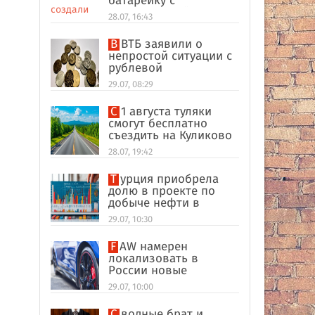
батарейку с
беспроводной
28.07, 16:43
зарядкой
В ВТБ заявили о
непростой ситуации с
рублевой
ликвидностью в
29.07, 08:29
банковском секторе
С 1 августа туляки
смогут бесплатно
съездить на Куликово
поле
28.07, 19:42
Турция приобрела
долю в проекте по
добыче нефти в
иракском Киркуке
29.07, 10:30
FAW намерен
локализовать в
России новые
кроссоверы
29.07, 10:00
Сводные брат и