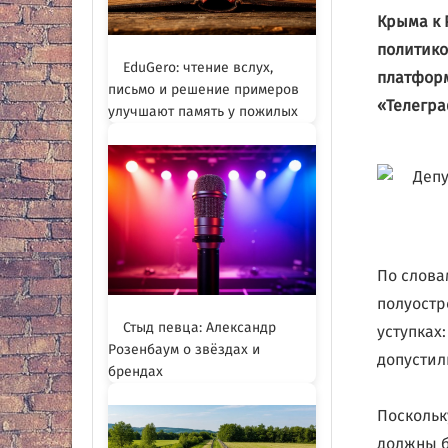
Крыма к 
политико
EduGero: чтение вслух,
платформ
письмо и решение примеров
«Телегра
улучшают память у пожилых
По слова
полуостр
Стыд певца: Александр
уступках
Розенбаум о звёздах и
допустил
брендах
Поскольк
должны б