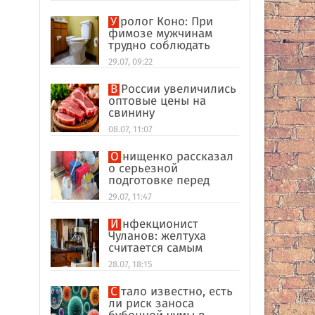
Уролог Коно: При
фимозе мужчинам
трудно соблюдать
интимную гигиену
29.07, 09:22
В России увеличились
оптовые цены на
свинину
08.07, 11:07
Онищенко рассказал
о серьезной
подготовке перед
отпуском в
29.07, 11:47
экзотические страны
Инфекционист
Чуланов: желтуха
считается самым
главным признаком
28.07, 18:15
гепатита
Стало известно, есть
ли риск заноса