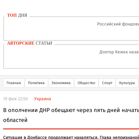
ТОП
ДНЯ
Российский фондовы
АВТОРСКИЕ
СТАТЬИ
Доктор Кежек назв
Главная
Политика
Экономика
Общество
Спорт
Культура
19 фев 22:50
Украина
В ополчении ДНР обещают через пять дней начат
областей
Ситуация в Донбассе продолжает накаляться. Глава непризнан