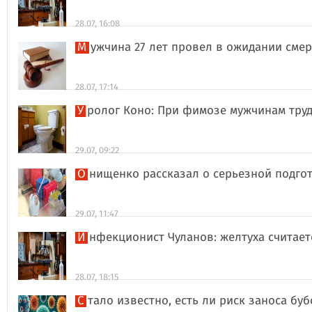
28.07, 16:08
Мужчина 27 лет провел в ожидании сме
28.07, 17:14
Уролог Коно: При фимозе мужчинам тру
29.07, 09:22
Онищенко рассказал о серьезной подго
29.07, 11:47
Инфекционист Чуланов: желтуха считае
28.07, 18:15
Стало известно, есть ли риск заноса б