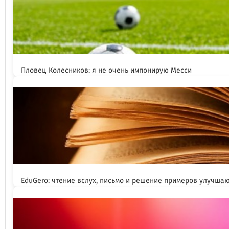
Пловец Колесников: я не очень импонирую Месси
EduGero: чтение вслух, письмо и решение примеров улучша