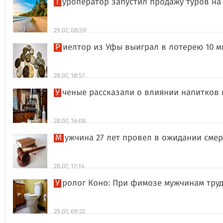
Туроператор запустил продажу туров на
29.07, 08:59
Риелтор из Уфы выиграл в лотерею 10 
28.07, 18:57
Ученые рассказали о влиянии напитков
28.07, 16:08
Мужчина 27 лет провел в ожидании сме
28.07, 17:14
Уролог Коно: При фимозе мужчинам тру
29.07, 09:22