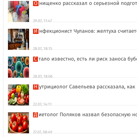
Онищенко рассказал о серьезной подго
29.07, 11:47
Инфекционист Чуланов: желтуха считае
28.07, 18:15
Стало известно, есть ли риск заноса б
28.07, 18:06
Нутрициолог Савельева рассказала, к
22.07, 14:11
Диетолог Поляков назвал безопасную н
27.07, 08:49