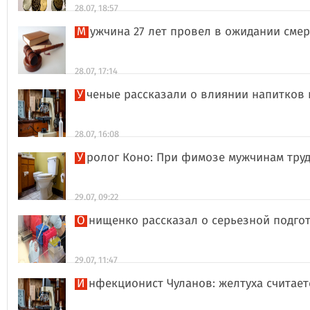
28.07, 18:57
Мужчина 27 лет провел в ожидании сме
28.07, 17:14
Ученые рассказали о влиянии напитков
28.07, 16:08
Уролог Коно: При фимозе мужчинам тру
29.07, 09:22
Онищенко рассказал о серьезной подго
29.07, 11:47
Инфекционист Чуланов: желтуха считае