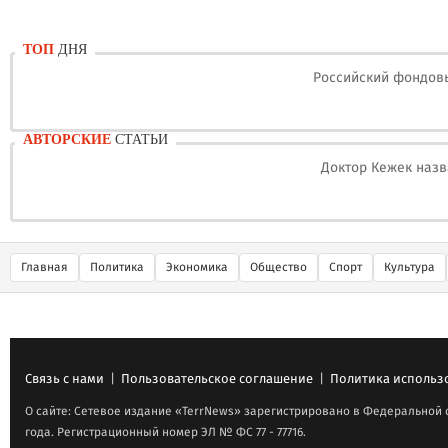
ТОП
ДНЯ
Российский фондовы
АВТОРСКИЕ
СТАТЬИ
Доктор Кежек назв
Главная
Политика
Экономика
Общество
Спорт
Культура
Связь с нами
|
Пользовательское соглашение
|
Политика использ
О сайте: Сетевое издание «TerrNews» зарегистрировано в Федеральной 
года. Регистрационный номер ЭЛ № ФС 77 - 77716.