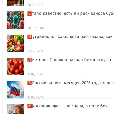
28.07, 18:15
Стало известно, есть ли риск заноса б
28.07, 18:06
Нутрициолог Савельева рассказала, к
22.07, 14:11
Диетолог Поляков назвал безопасную н
27.07, 08:49
В России за пять месяцев 2026 года за
27.07, 08:11
Моя площадка — не сцена, а поле боя!