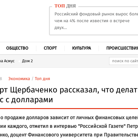
ТОП
ДНЯ
Российский фондовый рынок вырос бол
чем на 4% после известия о встрече
двух…
ОБЩЕСТВО
СПОРТ
КУЛЬТУРА
ПРОИСШЕСТВИ
а Асмус
Дом 2
58
Экономика
/
Топ дня
рт Щербаченко рассказал, что делат
с с долларами
о продаже долларов зависит от личных финансовых целе
гии каждого, отметил в интервью "Российской Газете" Петр
ко, доцент Финансового университета при Правительств