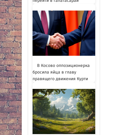
перейти в Галатасарай
В Косово оппозиционерка
бросила яйца в главу
правящего движения Курти