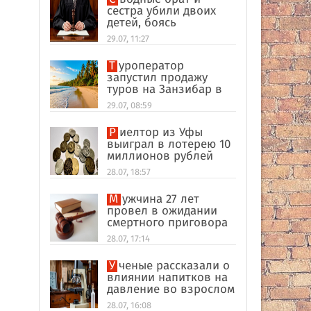
сестра убили двоих
детей, боясь
разоблачения инцеста
29.07, 11:27
Туроператор
запустил продажу
туров на Занзибар в
качестве
29.07, 08:59
альтернативы Турции
Риелтор из Уфы
выиграл в лотерею 10
миллионов рублей
28.07, 18:57
Мужчина 27 лет
провел в ожидании
смертного приговора
из-за поддельных
28.07, 17:14
улик в США
Ученые рассказали о
влиянии напитков на
давление во взрослом
возрасте
28.07, 16:08