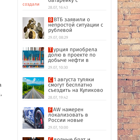
батарейку с
беспроводной
28.07, 16:43
зарядкой
В ВТБ заявили о
непростой ситуации с
рублевой
ликвидностью в
29.07, 08:29
банковском секторе
Турция приобрела
долю в проекте по
добыче нефти в
иракском Киркуке
29.07, 10:30
С 1 августа туляки
смогут бесплатно
а
съездить на Куликово
,
поле
28.07, 19:42
FAW намерен
локализовать в
России новые
кроссоверы
29.07, 10:00
Сводные брат и