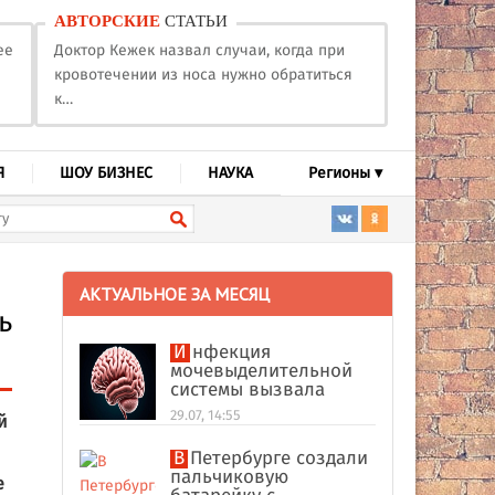
АВТОРСКИЕ
СТАТЬИ
ее
Доктор Кежек назвал случаи, когда при
кровотечении из носа нужно обратиться
к…
Я
ШОУ БИЗНЕС
НАУКА
Регионы ▾
АКТУАЛЬНОЕ ЗА МЕСЯЦ
ь
Инфекция
мочевыделительной
системы вызвала
абсцесс мозга у
29.07, 14:55
й
американки
В Петербурге создали
пальчиковую
е