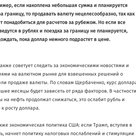
имер, если накоплена небольшая сумма и планируется
за границу, то продавать валюту нецелесообразно, так как
т понадобиться для расчетов за рубежом. Но если все
ведутся в рублях и поездка за границу не планируется,
дождать, пока доллар немного подрастет в цене.
также советует следить за экономическими новостями и
ями на валютном рынке для взвешенных решений о
или продаже валюты. По словам Щербаченко, курс доллар
шие месяцы будет зависеть от ряда факторов. В частности
ы на нефть продолжат снижаться, это ослабит рубль и
 к росту доллара.
кже экономическая политика США: если Трамп, вступив в
ь, начнет политику налоговых послаблений и стимуляции