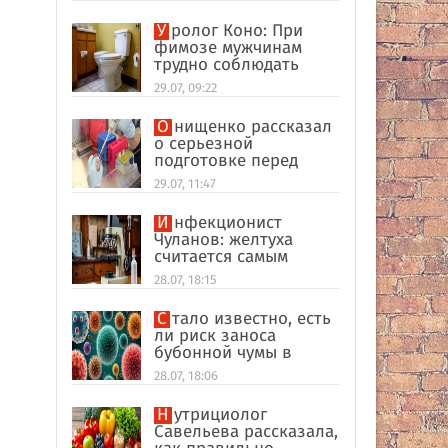
Уролог Коно: При
фимозе мужчинам
трудно соблюдать
интимную гигиену
29.07, 09:22
Онищенко рассказал
о серьезной
подготовке перед
отпуском в
29.07, 11:47
экзотические страны
Инфекционист
Чуланов: желтуха
считается самым
главным признаком
28.07, 18:15
гепатита
Стало известно, есть
ли риск заноса
бубонной чумы в
Россию
28.07, 18:06
Нутрициолог
Савельева рассказала,