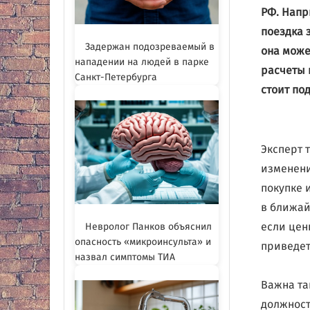
РФ. Напр
поездка 
Задержан подозреваемый в
она може
нападении на людей в парке
расчеты 
Санкт-Петербурга
стоит по
Эксперт 
изменени
покупке 
в ближай
если цен
Невролог Панков объяснил
опасность «микроинсульта» и
приведет
назвал симптомы ТИА
Важна та
должност