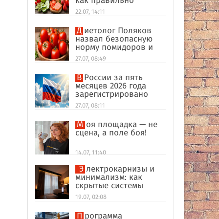
как правильно
формировать
22.07, 14:11
пищевые привычки
Диетолог Поляков
назвал безопасную
норму помидоров и
огурцов
27.07, 08:49
В России за пять
месяцев 2026 года
зарегистрировано
рекордное число
27.07, 08:11
иностранных
компаний
Моя площадка — не
сцена, а поле боя!
14.07, 11:40
Электрокарнизы и
минимализм: как
скрытые системы
делают интерьер
19.07, 02:08
дороже
Программа