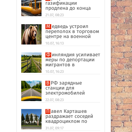
газификации
продлена до конца
2026 года
21.07, 08:23
Медведь устроил
переполох в торговом
центре на военной
базе Аляски
10.07, 16:13
Финляндия усиливает
меры по депортации
мигрантов в
соответствии с
10.07, 16:23
новыми нормами ЕС
В РФ зарядные
станции для
электромобилей
оказались на грани
22.07, 08:23
перегрузки
Павел Карташев
раздражает соседей
квадроциклом по
выходным под Тверью
31.07, 09:17