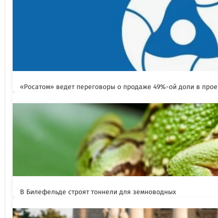
«Росатом» ведет переговоры о продаже 49%-ой доли в прое
В Билефельде строят тоннели для земноводных