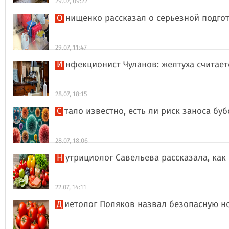
29.07, 09:22
Онищенко рассказал о серьезной подго
29.07, 11:47
Инфекционист Чуланов: желтуха считае
28.07, 18:15
Стало известно, есть ли риск заноса б
28.07, 18:06
Нутрициолог Савельева рассказала, к
22.07, 14:11
Диетолог Поляков назвал безопасную н