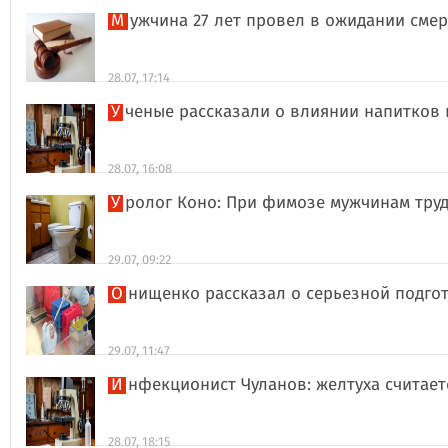
Мужчина 27 лет провел в ожидании сме
28.07, 17:14
Ученые рассказали о влиянии напитков
28.07, 16:08
Уролог Коно: При фимозе мужчинам тру
29.07, 09:22
Онищенко рассказал о серьезной подго
29.07, 11:47
Инфекционист Чуланов: желтуха считае
28.07, 18:15