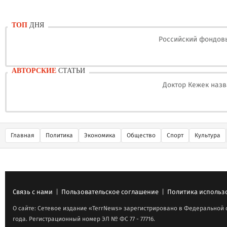
ТОП
ДНЯ
Российский фондовы
АВТОРСКИЕ
СТАТЬИ
Доктор Кежек назв
Главная
Политика
Экономика
Общество
Спорт
Культура
Связь с нами
|
Пользовательское соглашение
|
Политика использ
О сайте: Сетевое издание «TerrNews» зарегистрировано в Федеральной 
года. Регистрационный номер ЭЛ № ФС 77 - 77716.