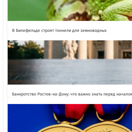
В Билефельде строят тоннели для земноводных
Банкротство Ростов-на-Дону: что важно знать перед начал