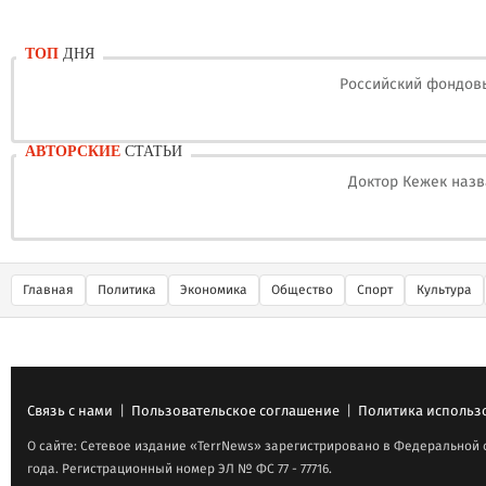
ТОП
ДНЯ
Российский фондовы
АВТОРСКИЕ
СТАТЬИ
Доктор Кежек назв
Главная
Политика
Экономика
Общество
Спорт
Культура
Связь с нами
|
Пользовательское соглашение
|
Политика использ
О сайте: Сетевое издание «TerrNews» зарегистрировано в Федеральной 
года. Регистрационный номер ЭЛ № ФС 77 - 77716.