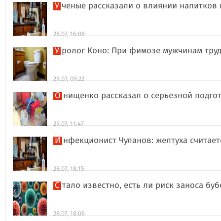
Ученые рассказали о влиянии напитков
28.07, 16:08
Уролог Коно: При фимозе мужчинам тру
29.07, 09:22
Онищенко рассказал о серьезной подго
29.07, 11:47
Инфекционист Чуланов: желтуха считае
28.07, 18:15
Стало известно, есть ли риск заноса б
28.07, 18:06