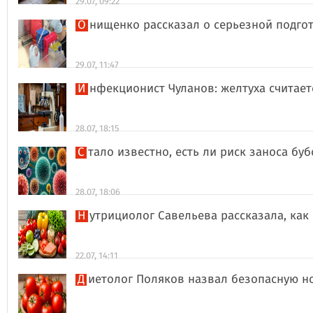
29.07, 09:22
Онищенко рассказал о серьезной подго
29.07, 11:47
Инфекционист Чуланов: желтуха считае
28.07, 18:15
Стало известно, есть ли риск заноса б
28.07, 18:06
Нутрициолог Савельева рассказала, к
22.07, 14:11
Диетолог Поляков назвал безопасную н