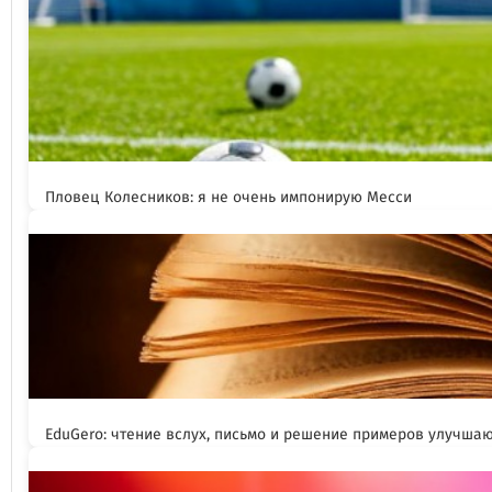
Пловец Колесников: я не очень импонирую Месси
EduGero: чтение вслух, письмо и решение примеров улучша