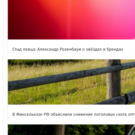
Стыд певца: Александр Розенбаум о звёздах и брендах
В Минсельхозе РФ объяснили снижение поголовья скота оп