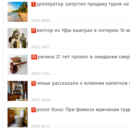
Туроператор запустил продажу туров на
29.07, 08:59
Риелтор из Уфы выиграл в лотерею 10 
28.07, 18:57
Мужчина 27 лет провел в ожидании сме
28.07, 17:14
Ученые рассказали о влиянии напитков
28.07, 16:08
Уролог Коно: При фимозе мужчинам тру
29.07, 09:22