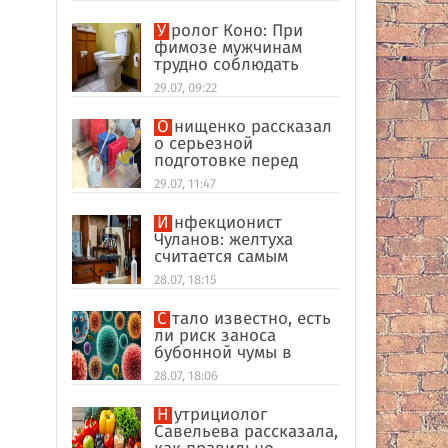
улик в США
Уролог Коно: При
фимозе мужчинам
трудно соблюдать
интимную гигиену
29.07, 09:22
Онищенко рассказал
о серьезной
подготовке перед
отпуском в
29.07, 11:47
экзотические страны
Инфекционист
Чуланов: желтуха
считается самым
главным признаком
28.07, 18:15
гепатита
Стало известно, есть
ли риск заноса
бубонной чумы в
Россию
28.07, 18:06
Нутрициолог
Савельева рассказала,