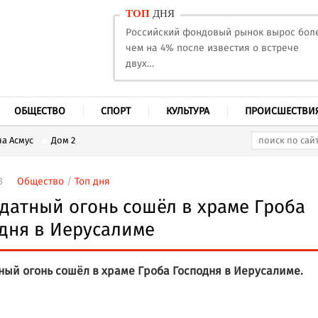
ТОП
ДНЯ
Российский фондовый рынок вырос бол
чем на 4% после известия о встрече
двух…
ОБЩЕСТВО
СПОРТ
КУЛЬТУРА
ПРОИСШЕСТВИ
а Асмус
Дом 2
3
Общество
/
Топ дня
датный огонь сошёл в храме Гроба
дня в Иерусалиме
ный огонь сошёл в храме Гроба Господня в Иерусалиме.