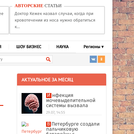
АВТОРСКИЕ
СТАТЬИ
ее
Доктор Кежек назвал случаи, когда при
кровотечении из носа нужно обратиться
к…
Я
ШОУ БИЗНЕС
НАУКА
Регионы ▾
АКТУАЛЬНОЕ ЗА МЕСЯЦ
Инфекция
мочевыделительной
системы вызвала
абсцесс мозга у
29.07, 14:55
американки
В Петербурге создали
пальчиковую