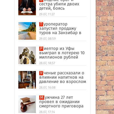
сестра убили двоих
детей, боясь
разоблачения инцеста
29.07, 11:27
Туроператор
запустил продажу
туров на Занзибар в
качестве
29.07, 08:59
альтернативы Турции
Риелтор из Уфы
выиграл в лотерею 10
миллионов рублей
28.07, 18:57
Ученые рассказали о
влиянии напитков на
давление во взрослом
возрасте
28.07, 16:08
Мужчина 27 лет
провел в ожидании
смертного приговора
из-за поддельных
28.07, 17:14