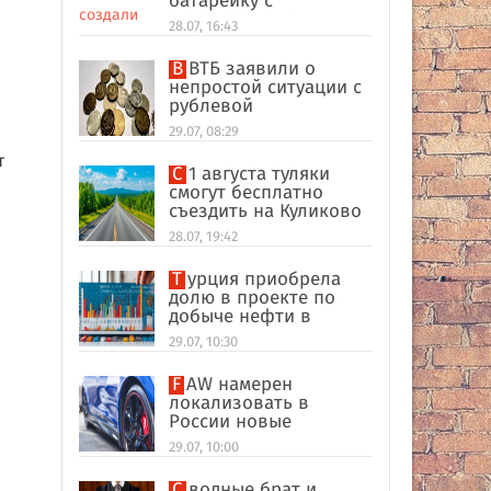
батарейку с
беспроводной
28.07, 16:43
зарядкой
В ВТБ заявили о
непростой ситуации с
рублевой
ликвидностью в
29.07, 08:29
банковском секторе
т
С 1 августа туляки
смогут бесплатно
съездить на Куликово
поле
28.07, 19:42
Турция приобрела
долю в проекте по
добыче нефти в
иракском Киркуке
29.07, 10:30
FAW намерен
локализовать в
России новые
кроссоверы
29.07, 10:00
Сводные брат и