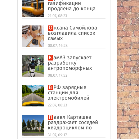
газификации
продлена до конца
2026 года
21.07, 08:23
Оксана Самойлова
возглавила список
самых
высокооплачиваемых
08.07, 16:28
блогеров в России
КамАЗ запускает
разработку
антропоморфных
роботов
08.07, 17:52
В РФ зарядные
станции для
электромобилей
оказались на грани
22.07, 08:23
перегрузки
Павел Карташев
раздражает соседей
квадроциклом по
выходным под Тверью
31.07, 09:17