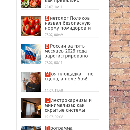
как правильно
формировать
22.07, 14:11
пищевые привычки
Диетолог Поляков
назвал безопасную
норму помидоров и
огурцов
27.07, 08:49
В России за пять
месяцев 2026 года
зарегистрировано
рекордное число
27.07, 08:11
иностранных
компаний
Моя площадка — не
сцена, а поле боя!
14.07, 11:40
Электрокарнизы и
минимализм: как
скрытые системы
делают интерьер
19.07, 02:08
дороже
Программа