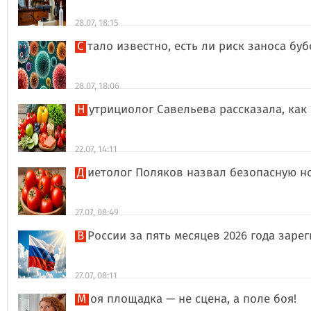
28.07, 18:15
Стало известно, есть ли риск заноса б
28.07, 18:06
Нутрициолог Савельева рассказала, к
22.07, 14:11
Диетолог Поляков назвал безопасную н
27.07, 08:49
В России за пять месяцев 2026 года за
27.07, 08:11
Моя площадка — не сцена, а поле боя!