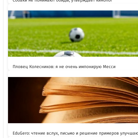
Собаки не понимают обиды, утверждает кинолог
Пловец Колесников: я не очень импонирую Месси
EduGero: чтение вслух, письмо и решение примеров улучша