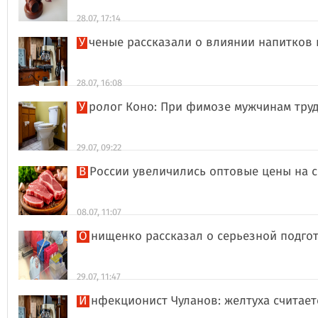
28.07, 17:14
Ученые рассказали о влиянии напитков
28.07, 16:08
Уролог Коно: При фимозе мужчинам тру
29.07, 09:22
В России увеличились оптовые цены на 
08.07, 11:07
Онищенко рассказал о серьезной подго
29.07, 11:47
Инфекционист Чуланов: желтуха считае