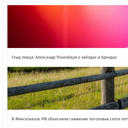
Стыд певца: Александр Розенбаум о звёздах и брендах
В Минсельхозе РФ объяснили снижение поголовья скота оп