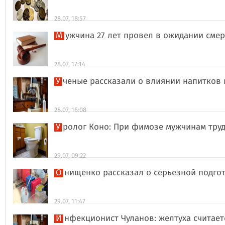
28.07, 18:57
Мужчина 27 лет провел в ожидании сме
28.07, 17:14
Ученые рассказали о влиянии напитков
28.07, 16:08
Уролог Коно: При фимозе мужчинам тру
29.07, 09:22
Онищенко рассказал о серьезной подго
29.07, 11:47
Инфекционист Чуланов: желтуха считае