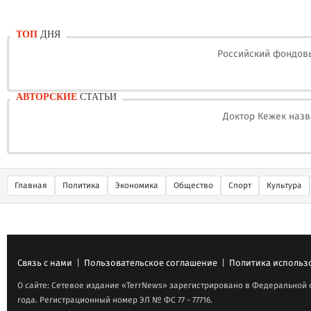
ТОП
ДНЯ
Российский фондовы
АВТОРСКИЕ
СТАТЬИ
Доктор Кежек назв
Главная
Политика
Экономика
Общество
Спорт
Культура
Связь с нами
|
Пользовательское соглашение
|
Политика использ
О сайте: Сетевое издание «TerrNews» зарегистрировано в Федеральной 
года. Регистрационный номер ЭЛ № ФС 77 - 77716.