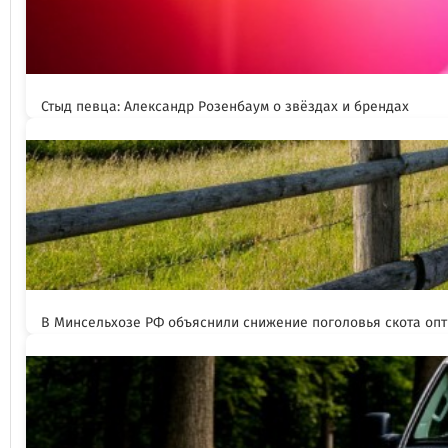
Стыд певца: Александр Розенбаум о звёздах и брендах
В Минсельхозе РФ объяснили снижение поголовья скота оп