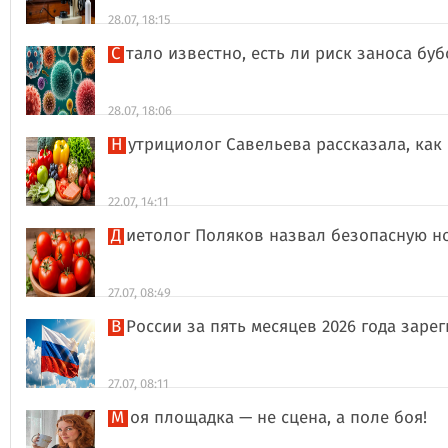
28.07, 18:15
Стало известно, есть ли риск заноса б
28.07, 18:06
Нутрициолог Савельева рассказала, к
22.07, 14:11
Диетолог Поляков назвал безопасную н
27.07, 08:49
В России за пять месяцев 2026 года за
27.07, 08:11
Моя площадка — не сцена, а поле боя!