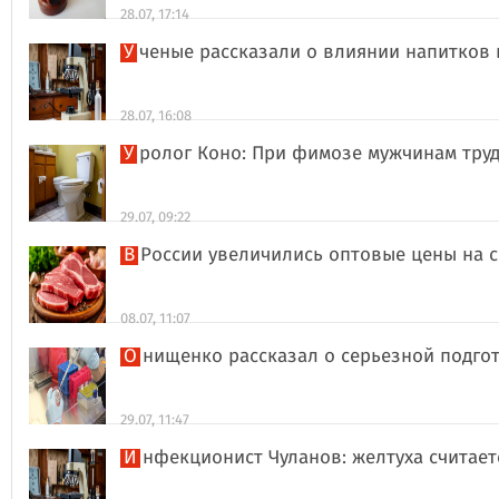
28.07, 17:14
Ученые рассказали о влиянии напитков
28.07, 16:08
Уролог Коно: При фимозе мужчинам тру
29.07, 09:22
В России увеличились оптовые цены на 
08.07, 11:07
Онищенко рассказал о серьезной подго
29.07, 11:47
Инфекционист Чуланов: желтуха считае