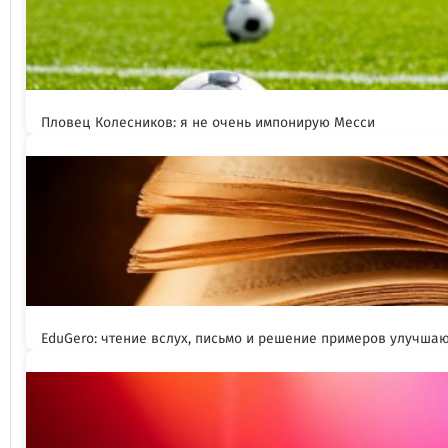
Пловец Колесников: я не очень импонирую Месси
EduGero: чтение вслух, письмо и решение примеров улучша