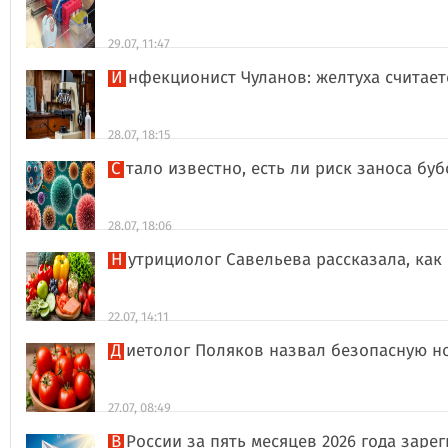
29.07, 11:47
Инфекционист Чуланов: желтуха считае
28.07, 18:15
Стало известно, есть ли риск заноса б
28.07, 18:06
Нутрициолог Савельева рассказала, к
22.07, 14:11
Диетолог Поляков назвал безопасную н
27.07, 08:49
В России за пять месяцев 2026 года за