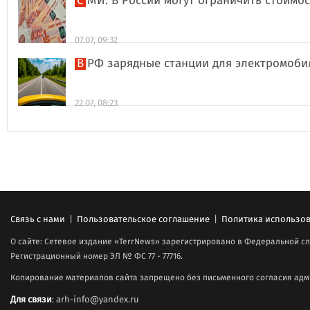
СМИ: В России могут ограничить стоимо
07.07, 09:32
В РФ зарядные станции для электромоби
22.07, 08:23
Связь с нами
|
Пользовательское соглашение
|
Политика использов
О сайте: Сетевое издание «TerrNews» зарегистрировано в Федеральной сл
Регистрационный номер ЭЛ № ФС 77 - 77716.
Копирование материалов сайта запрещено без письменного согласия адми
Для связи
: arh-info@yandex.ru