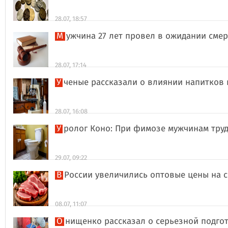
28.07, 18:57
Мужчина 27 лет провел в ожидании сме
28.07, 17:14
Ученые рассказали о влиянии напитков
28.07, 16:08
Уролог Коно: При фимозе мужчинам тру
29.07, 09:22
В России увеличились оптовые цены на 
08.07, 11:07
Онищенко рассказал о серьезной подго