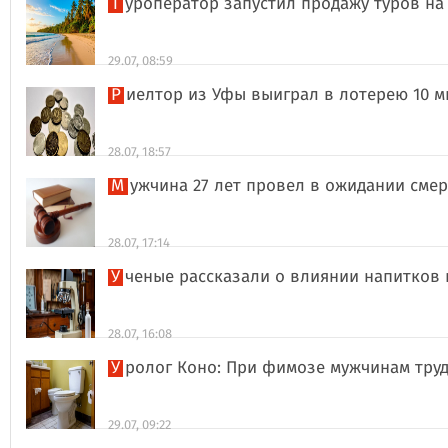
Туроператор запустил продажу туров на
29.07, 08:59
Риелтор из Уфы выиграл в лотерею 10 
28.07, 18:57
Мужчина 27 лет провел в ожидании сме
28.07, 17:14
Ученые рассказали о влиянии напитков
28.07, 16:08
Уролог Коно: При фимозе мужчинам тру
29.07, 09:22