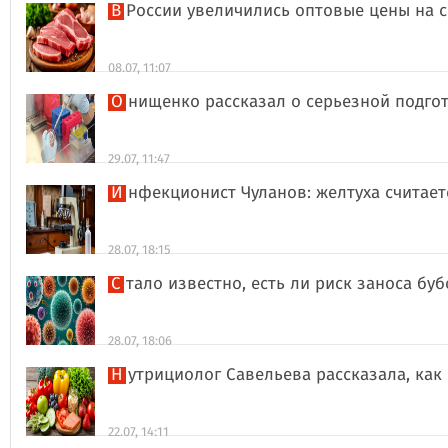
В России увеличились оптовые цены на 
08.07, 11:07
Онищенко рассказал о серьезной подго
29.07, 11:47
Инфекционист Чуланов: желтуха считае
28.07, 18:15
Стало известно, есть ли риск заноса б
28.07, 18:06
Нутрициолог Савельева рассказала, к
22.07, 14:11