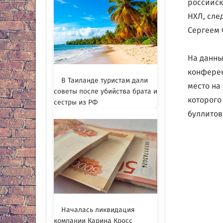
российск
НХЛ, сле
Сергеем
На данны
конферен
В Таиланде туристам дали
место на
советы после убийства брата и
которого
сестры из РФ
буллитов
Началась ликвидация
компании Карина Кросс