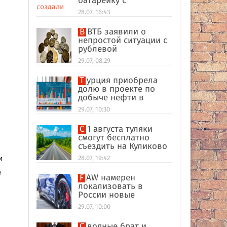
батарейку с
беспроводной
28.07, 16:43
зарядкой
В ВТБ заявили о
непростой ситуации с
рублевой
ликвидностью в
29.07, 08:29
банковском секторе
Турция приобрела
долю в проекте по
добыче нефти в
иракском Киркуке
29.07, 10:30
С 1 августа туляки
смогут бесплатно
съездить на Куликово
поле
и
28.07, 19:42
е
FAW намерен
локализовать в
России новые
кроссоверы
29.07, 10:00
Сводные брат и