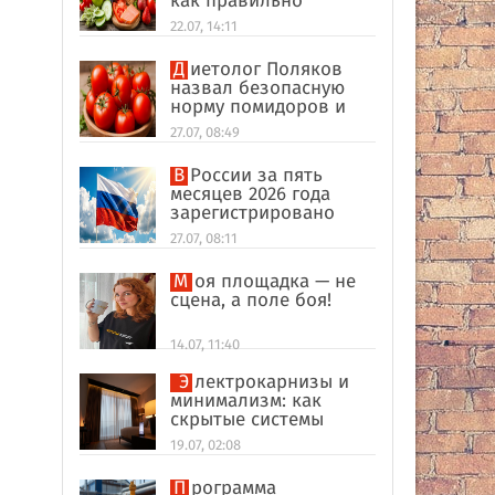
как правильно
формировать
22.07, 14:11
пищевые привычки
Диетолог Поляков
назвал безопасную
норму помидоров и
огурцов
27.07, 08:49
В России за пять
месяцев 2026 года
зарегистрировано
рекордное число
27.07, 08:11
иностранных
компаний
Моя площадка — не
сцена, а поле боя!
14.07, 11:40
Электрокарнизы и
минимализм: как
скрытые системы
делают интерьер
19.07, 02:08
дороже
Программа