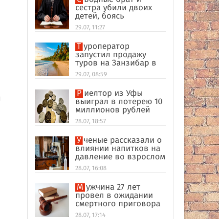
сестра убили двоих
детей, боясь
разоблачения инцеста
29.07, 11:27
Туроператор
запустил продажу
туров на Занзибар в
качестве
29.07, 08:59
альтернативы Турции
Риелтор из Уфы
и
выиграл в лотерею 10
миллионов рублей
28.07, 18:57
Ученые рассказали о
влиянии напитков на
давление во взрослом
возрасте
28.07, 16:08
Мужчина 27 лет
провел в ожидании
смертного приговора
из-за поддельных
28.07, 17:14