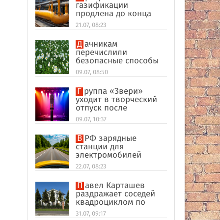
газификации
продлена до конца
2026 года
21.07, 08:23
Дачникам
перечислили
безопасные способы
избавиться от тли
09.07, 08:50
Группа «Звери»
уходит в творческий
отпуск после
завершающего
09.07, 10:37
концерта в
«Лужниках»
В РФ зарядные
станции для
электромобилей
оказались на грани
22.07, 08:23
перегрузки
Павел Карташев
раздражает соседей
квадроциклом по
выходным под Тверью
31.07, 09:17