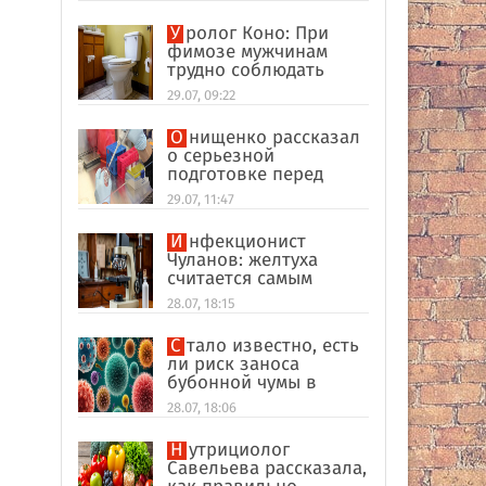
улик в США
Уролог Коно: При
фимозе мужчинам
трудно соблюдать
интимную гигиену
29.07, 09:22
Онищенко рассказал
о серьезной
подготовке перед
отпуском в
29.07, 11:47
экзотические страны
Инфекционист
Чуланов: желтуха
считается самым
главным признаком
28.07, 18:15
гепатита
Стало известно, есть
ли риск заноса
бубонной чумы в
Россию
28.07, 18:06
Нутрициолог
Савельева рассказала,