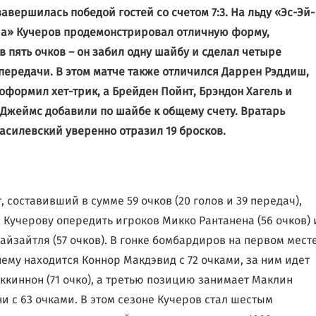
завершилась победой гостей со счетом 7:3. На льду «Эс-Эй-
а» Кучеров продемонстрировал отличную форму,
в пять очков – он забил одну шайбу и сделал четыре
передачи. В этом матче также отличился Даррен Рэддиш,
оформил хет-трик, а Брейден Пойнт, Брэндон Хагель и
Джеймс добавили по шайбе к общему счету. Вратарь
асилевский уверенно отразил 19 бросков.
, составивший в сумме 59 очков (20 голов и 39 передач),
 Кучерову опередить игроков Микко Рантанена (56 очков) 
айзайтля (57 очков). В гонке бомбардиров на первом мест
ему находится Коннор Макдэвид с 72 очками, за ним идет
ккиннон (71 очко), а третью позицию занимает Маклин
и с 63 очками. В этом сезоне Кучеров стал шестым