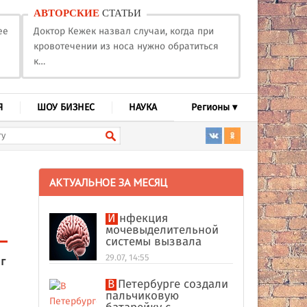
АВТОРСКИЕ
СТАТЬИ
ее
Доктор Кежек назвал случаи, когда при
кровотечении из носа нужно обратиться
к…
Я
ШОУ БИЗНЕС
НАУКА
Регионы ▾
АКТУАЛЬНОЕ ЗА МЕСЯЦ
Инфекция
мочевыделительной
системы вызвала
абсцесс мозга у
29.07, 14:55
г
американки
В Петербурге создали
пальчиковую