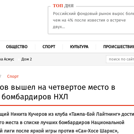
ТОП
ДНЯ
Российский фондовый рынок вырос бол
чем на 4% после известия о встрече
двух…
ОБЩЕСТВО
СПОРТ
КУЛЬТУРА
ПРОИСШЕСТВИ
а Асмус
Дом 2
7
Спорт
ов вышел на четвертое место в
е бомбардиров НХЛ
ий Никита Кучеров из клуба «Тампа-Бэй Лайтнинг» дости
го места в списке лучших бомбардиров Национальной
й лиги после яркой игры против «Сан-Хосе Шаркс»,