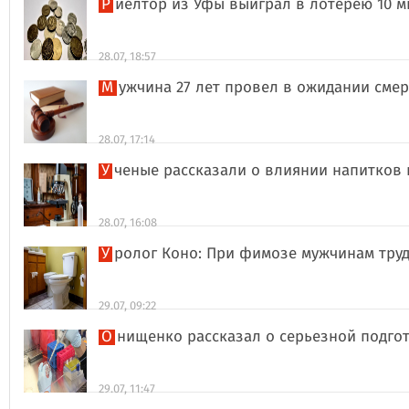
Риелтор из Уфы выиграл в лотерею 10 
28.07, 18:57
Мужчина 27 лет провел в ожидании сме
28.07, 17:14
Ученые рассказали о влиянии напитков
28.07, 16:08
Уролог Коно: При фимозе мужчинам тру
29.07, 09:22
Онищенко рассказал о серьезной подго
29.07, 11:47