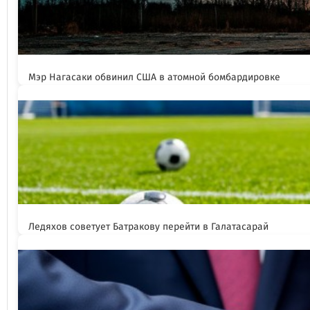
Мэр Нагасаки обвинил США в атомной бомбардировке
Ледяхов советует Батракову перейти в Галатасарай