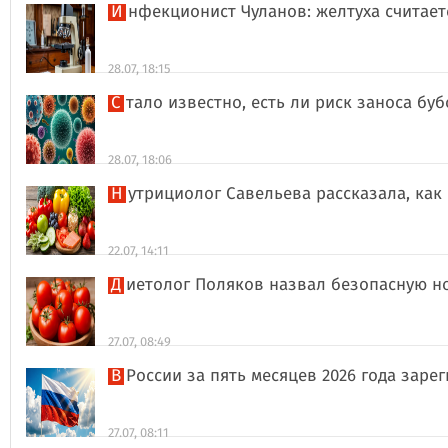
Инфекционист Чуланов: желтуха считае
28.07, 18:15
Стало известно, есть ли риск заноса б
28.07, 18:06
Нутрициолог Савельева рассказала, к
22.07, 14:11
Диетолог Поляков назвал безопасную н
27.07, 08:49
В России за пять месяцев 2026 года за
27.07, 08:11