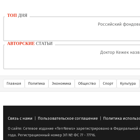
ТОП
ДНЯ
Российский фондовы
АВТОРСКИЕ
СТАТЬИ
Доктор Кежек назв
Главная
Политика
Экономика
Общество
Спорт
Культура
Связь с нами
|
Пользовательское соглашение
|
Политика использ
О сайте: Сетевое издание «TerrNews» зарегистрировано в Федеральной 
года. Регистрационный номер ЭЛ № ФС 77 - 77716.