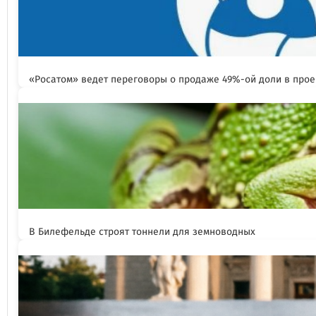
«Росатом» ведет переговоры о продаже 49%-ой доли в прое
В Билефельде строят тоннели для земноводных