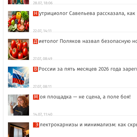
28.07, 18:06
Нутрициолог Савельева рассказала, к
22.07, 14:11
Диетолог Поляков назвал безопасную н
27.07, 08:49
В России за пять месяцев 2026 года за
27.07, 08:11
Моя площадка — не сцена, а поле боя!
14.07, 11:40
Электрокарнизы и минимализм: как ск