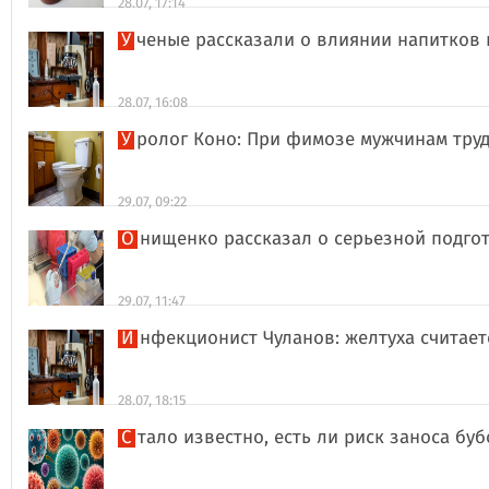
28.07, 17:14
Ученые рассказали о влиянии напитков
28.07, 16:08
Уролог Коно: При фимозе мужчинам тру
29.07, 09:22
Онищенко рассказал о серьезной подго
29.07, 11:47
Инфекционист Чуланов: желтуха считае
28.07, 18:15
Стало известно, есть ли риск заноса б