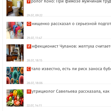
Уролог Коно: При фимозе мужчинам тру
29.07, 09:22
Онищенко рассказал о серьезной подго
29.07, 11:47
Инфекционист Чуланов: желтуха считае
28.07, 18:15
Стало известно, есть ли риск заноса б
28.07, 18:06
Нутрициолог Савельева рассказала, к
22.07, 14:11