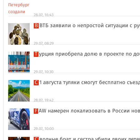
28.07, 16:43
В ВТБ заявили о непростой ситуации с 
29.07, 08:29
Турция приобрела долю в проекте по д
29.07, 10:30
С 1 августа туляки смогут бесплатно съе
28.07, 19:42
FAW намерен локализовать в России но
29.07, 10:00
Сводные брат и сестра убили двоих дет