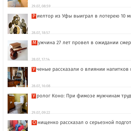
29.07, 08:59
Риелтор из Уфы выиграл в лотерею 10 
28.07, 18:57
Мужчина 27 лет провел в ожидании сме
28.07, 17:14
Ученые рассказали о влиянии напитков
28.07, 16:08
Уролог Коно: При фимозе мужчинам тру
29.07, 09:22
Онищенко рассказал о серьезной подго