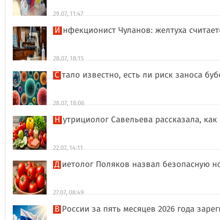
29.07, 11:47
Инфекционист Чуланов: желтуха считае
28.07, 18:15
Стало известно, есть ли риск заноса б
28.07, 18:06
Нутрициолог Савельева рассказала, к
22.07, 14:11
Диетолог Поляков назвал безопасную н
27.07, 08:49
В России за пять месяцев 2026 года за