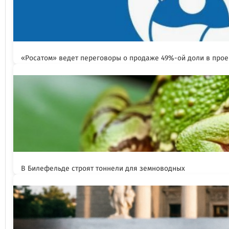
«Росатом» ведет переговоры о продаже 49%-ой доли в прое
В Билефельде строят тоннели для земноводных