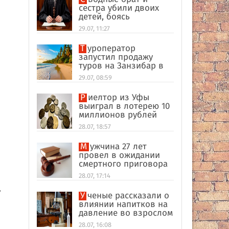
сестра убили двоих
детей, боясь
разоблачения инцеста
29.07, 11:27
Туроператор
запустил продажу
я
туров на Занзибар в
качестве
29.07, 08:59
альтернативы Турции
Риелтор из Уфы
выиграл в лотерею 10
миллионов рублей
28.07, 18:57
Мужчина 27 лет
провел в ожидании
смертного приговора
из-за поддельных
28.07, 17:14
улик в США
,
Ученые рассказали о
влиянии напитков на
давление во взрослом
возрасте
28.07, 16:08