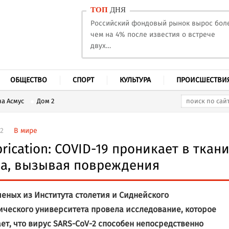
ТОП
ДНЯ
Российский фондовый рынок вырос бол
чем на 4% после известия о встрече
двух…
ОБЩЕСТВО
СПОРТ
КУЛЬТУРА
ПРОИСШЕСТВИ
а Асмус
Дом 2
32
В мире
brication: COVID-19 проникает в ткан
а, вызывая повреждения
ченых из Института столетия и Сиднейского
ического университета провела исследование, которое
ет, что вирус SARS-CoV-2 способен непосредственно