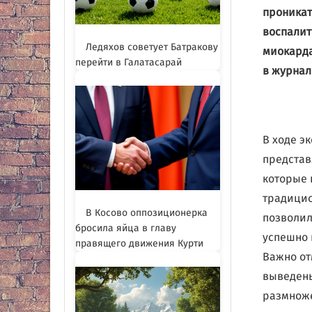
проникат
воспалит
Ледяхов советует Батракову
миокарда
перейти в Галатасарай
в журнале
В ходе э
представ
которые 
традицио
В Косово оппозиционерка
позволил
бросила яйца в главу
успешно 
правящего движения Курти
Важно от
выведены
размноже