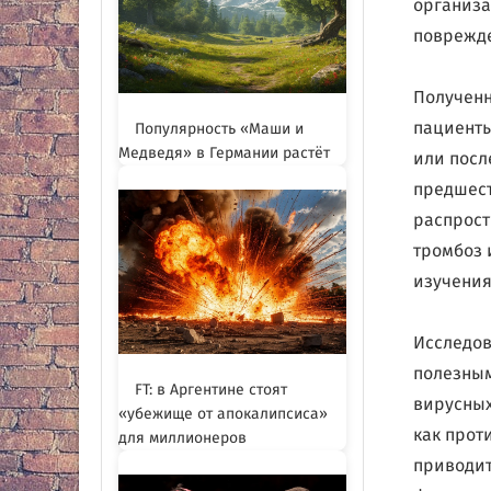
организа
поврежд
Полученн
пациенты
Популярность «Маши и
Медведя» в Германии растёт
или посл
предшест
распрост
тромбоз 
изучения
Исследов
полезным
FT: в Аргентине стоят
вирусных
«убежище от апокалипсиса»
как проти
для миллионеров
приводит