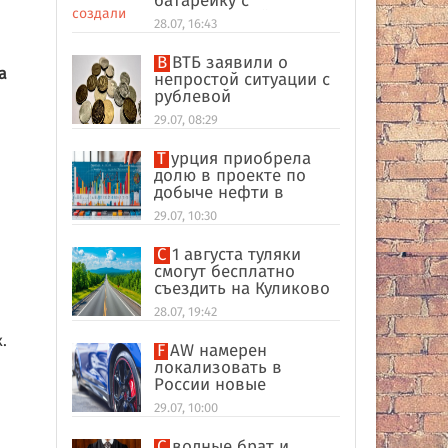
батарейку с
беспроводной
28.07, 16:43
зарядкой
В ВТБ заявили о
а
непростой ситуации с
рублевой
ликвидностью в
29.07, 08:29
банковском секторе
Турция приобрела
долю в проекте по
добыче нефти в
иракском Киркуке
29.07, 10:30
С 1 августа туляки
смогут бесплатно
съездить на Куликово
поле
28.07, 19:42
.
FAW намерен
локализовать в
России новые
кроссоверы
29.07, 10:00
Сводные брат и