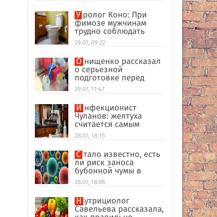
Уролог Коно: При
фимозе мужчинам
трудно соблюдать
интимную гигиену
29.07, 09:22
Онищенко рассказал
о серьезной
подготовке перед
отпуском в
29.07, 11:47
экзотические страны
Инфекционист
Чуланов: желтуха
считается самым
главным признаком
28.07, 18:15
гепатита
Стало известно, есть
ли риск заноса
бубонной чумы в
Россию
28.07, 18:06
Нутрициолог
Савельева рассказала,