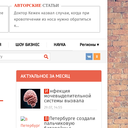
АВТОРСКИЕ
СТАТЬИ
ее
Доктор Кежек назвал случаи, когда при
кровотечении из носа нужно обратиться
к…
Я
ШОУ БИЗНЕС
НАУКА
Регионы ▾
АКТУАЛЬНОЕ ЗА МЕСЯЦ
и
Инфекция
мочевыделительной
системы вызвала
абсцесс мозга у
29.07, 14:55
американки
В Петербурге создали
пальчиковую