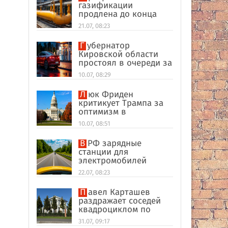
газификации
продлена до конца
2026 года
21.07, 08:23
Губернатор
Кировской области
простоял в очереди за
топливом
10.07, 08:29
Люк Фриден
критикует Трампа за
оптимизм в
переговорах между
10.07, 08:51
Москвой и Киевом
В РФ зарядные
станции для
электромобилей
оказались на грани
22.07, 08:23
перегрузки
Павел Карташев
раздражает соседей
квадроциклом по
выходным под Тверью
31.07, 09:17