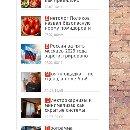
как правильно
формировать
22.07, 14:11
пищевые привычки
Диетолог Поляков
назвал безопасную
норму помидоров и
огурцов
27.07, 08:49
В России за пять
месяцев 2026 года
зарегистрировано
рекордное число
27.07, 08:11
иностранных
компаний
Моя площадка — не
сцена, а поле боя!
14.07, 11:40
Электрокарнизы и
минимализм: как
скрытые системы
делают интерьер
19.07, 02:08
дороже
Программа