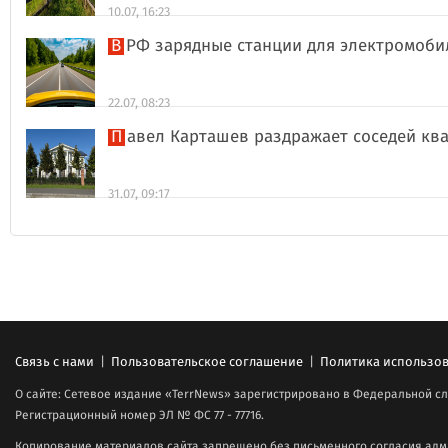
10.07, 16:23
В РФ зарядные станции для электромоби
22.07, 08:23
Павел Карташев раздражает соседей к
31.07, 09:17
Связь с нами
|
Пользовательское соглашение
|
Политика использов
О сайте: Сетевое издание «TerrNews» зарегистрировано в Федеральной сл
Регистрационный номер ЭЛ № ФС 77 - 77716.
Копирование материалов сайта запрещено без письменного согласия адми