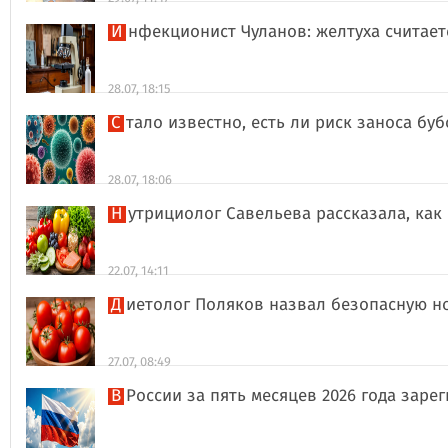
Инфекционист Чуланов: желтуха считае
28.07, 18:15
Стало известно, есть ли риск заноса б
28.07, 18:06
Нутрициолог Савельева рассказала, к
22.07, 14:11
Диетолог Поляков назвал безопасную н
27.07, 08:49
В России за пять месяцев 2026 года за