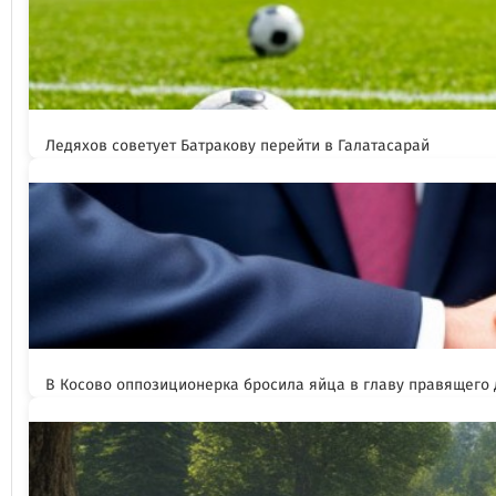
Ледяхов советует Батракову перейти в Галатасарай
В Косово оппозиционерка бросила яйца в главу правящего