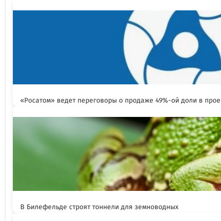
«Росатом» ведет переговоры о продаже 49%-ой доли в прое
В Билефельде строят тоннели для земноводных