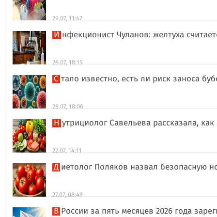
29.07, 11:47
Инфекционист Чуланов: желтуха считае
28.07, 18:15
Стало известно, есть ли риск заноса б
28.07, 18:06
Нутрициолог Савельева рассказала, к
22.07, 14:11
Диетолог Поляков назвал безопасную н
27.07, 08:49
В России за пять месяцев 2026 года за