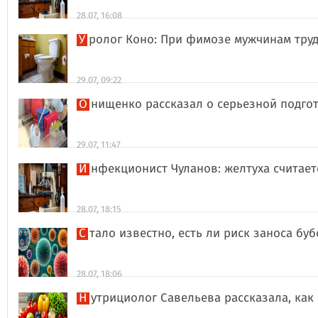
28.07, 16:08
Уролог Коно: При фимозе мужчинам тру
29.07, 09:22
Онищенко рассказал о серьезной подго
29.07, 11:47
Инфекционист Чуланов: желтуха считае
28.07, 18:15
Стало известно, есть ли риск заноса б
28.07, 18:06
Нутрициолог Савельева рассказала, к