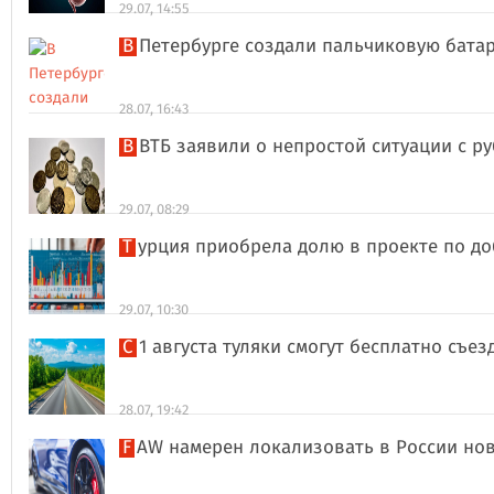
29.07, 14:55
В Петербурге создали пальчиковую бата
28.07, 16:43
В ВТБ заявили о непростой ситуации с 
29.07, 08:29
Турция приобрела долю в проекте по д
29.07, 10:30
С 1 августа туляки смогут бесплатно съе
28.07, 19:42
FAW намерен локализовать в России но