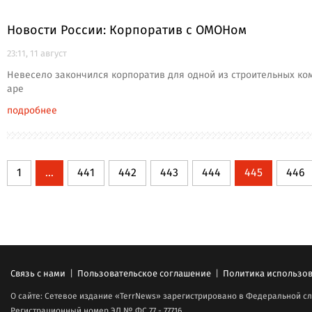
Новости России: Корпоратив с ОМОНом
23:11, 11 август
Невесело закончился корпоратив для одной из строительных ко
аре
подробнее
1
...
441
442
443
444
445
446
Связь с нами
|
Пользовательское соглашение
|
Политика использов
О сайте: Сетевое издание «TerrNews» зарегистрировано в Федеральной сл
Регистрационный номер ЭЛ № ФС 77 - 77716.