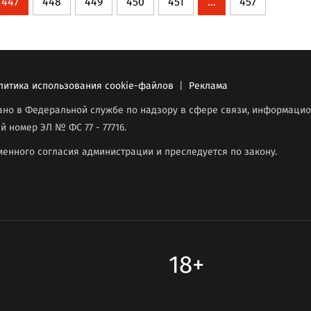
447
448
449
450
451
...
457
литика использования cookie-файлов
|
Реклама
вано в Федеральной службе по надзору в сфере связи, информаци
й номер ЭЛ № ФС 77 - 77716.
енного согласия администрации и преследуется по закону.
18+