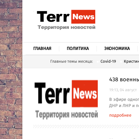
ГЛАВНАЯ
ПОЛИТИКА
ЭКОНОМИКА
Главные темы месяца:
Covid-19
Кристин
438 военн
19:13, 04 август
В эфире одног
ДНР и ЛНР и 
подробнее