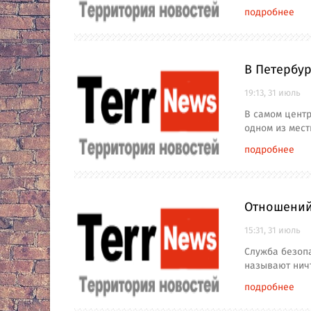
подробнее
В Петербур
19:13, 31 июль
В самом центр
одном из мест
подробнее
Отношений 
15:31, 31 июль
Служба безопа
называют ничт
подробнее