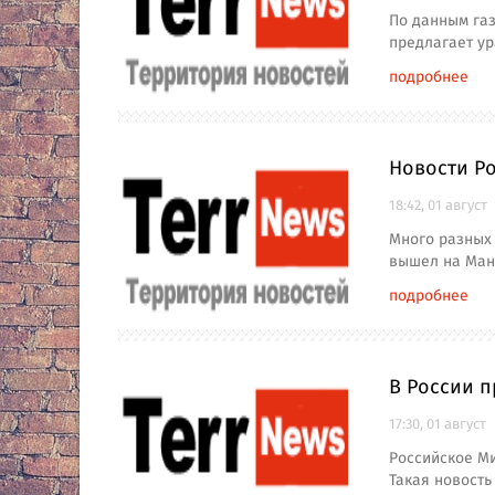
По данным га
предлагает у
подробнее
Новости Ро
18:42, 01 август
Много разных
вышел на Ман
подробнее
В России 
17:30, 01 август
Российское Ми
Такая новость