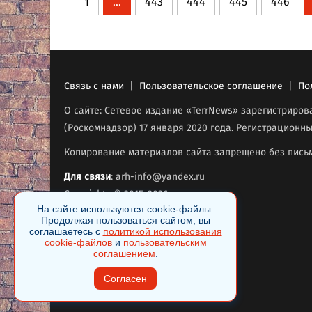
1
...
443
444
445
446
Связь с нами
|
Пользовательское соглашение
|
По
О сайте: Сетевое издание «TerrNews» зарегистриро
(Роскомнадзор) 17 января 2020 года. Регистрационны
Копирование материалов сайта запрещено без письм
Для связи
: arh-info@yandex.ru
Copyrights © 2015-2026
.
На сайте используются cookie-файлы.
Продолжая пользоваться сайтом, вы
соглашаетесь с
политикой использования
cookie-файлов
и
пользовательским
соглашением
.
Согласен