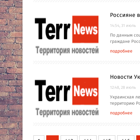
Россияне в
14:54, 31 июль
По данным соц
граждане Рос
подробнее
Новости Ук
12:48, 28 июль
Украинская ле
территорию Ро
подробнее