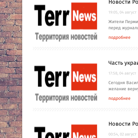
Новости Ро
19:05, 04 август
Жители Перми 
перед журнали
подробнее
Часть укра
17:58, 04 август
Сегодня Васи
желание верну
подробнее
Новости Р
00:54, 02 август