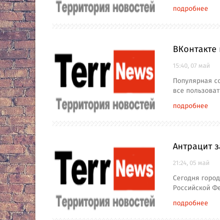
подробнее
ВКонтакте
15:40, 07 май
Популярная со
все пользоват
подробнее
Антрацит з
21:24, 05 май
Сегодня город
Российской Ф
подробнее