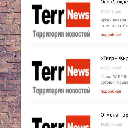
Освобожде
11:13, 12 май
Арсен Аваков
этом глава Ми
подробнее
«Тигр» Жи
12:32, 10 май
Глава ЛДПР Вл
сегодня маши
подробнее
Отмена тор
12:06, 08 май