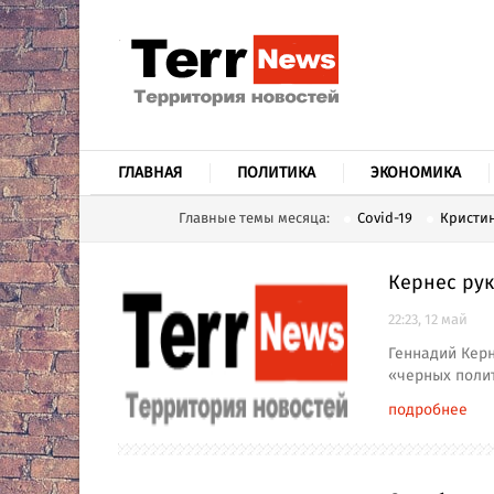
ГЛАВНАЯ
ПОЛИТИКА
ЭКОНОМИКА
Главные темы месяца:
Covid-19
Кристин
Кернес ру
22:23, 12 май
Геннадий Керн
«черных поли
подробнее