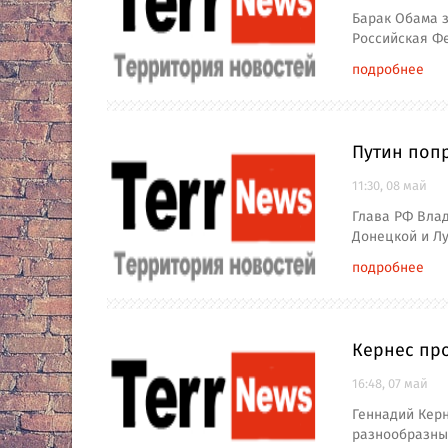
Барак Обама з
Российская Ф
подробнее
Путин поп
11:30, 08 май
Глава РФ Вла
Донецкой и Л
подробнее
Кернес пр
16:48, 07 май
Геннадий Керн
разнообразные