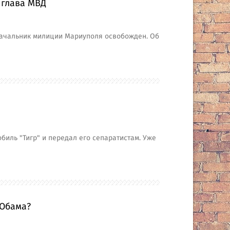
 глава МВД
начальник милиции Мариуполя освобожден. Об
иль "Тигр" и передал его сепаратистам. Уже
 Обама?