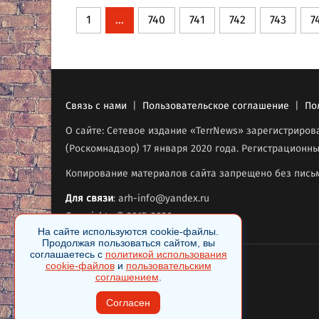
1
...
740
741
742
743
7
Связь с нами
|
Пользовательское соглашение
|
По
О сайте: Сетевое издание «TerrNews» зарегистриро
(Роскомнадзор) 17 января 2020 года. Регистрационны
Копирование материалов сайта запрещено без письм
Для связи
: arh-info@yandex.ru
Copyrights © 2015-2026
.
На сайте используются cookie-файлы.
Продолжая пользоваться сайтом, вы
соглашаетесь с
политикой использования
cookie-файлов
и
пользовательским
соглашением
.
Согласен