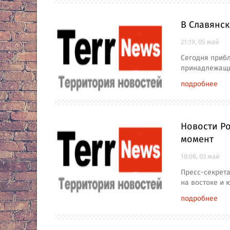
В Славянск
21:19, 05 май
Сегодня прибл
принадлежащи
подробнее
Новости Ро
момент
18:08, 03 май
Пресс-секрета
на востоке и 
подробнее