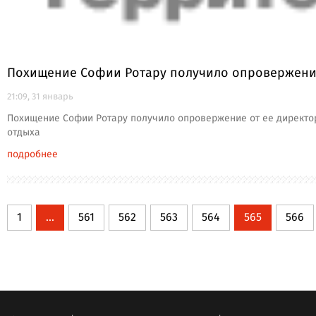
Похищение Софии Ротару получило опровержение
21:09, 31 январь
Похищение Софии Ротару получило опровержение от ее директор
отдыха
подробнее
1
...
561
562
563
564
565
566