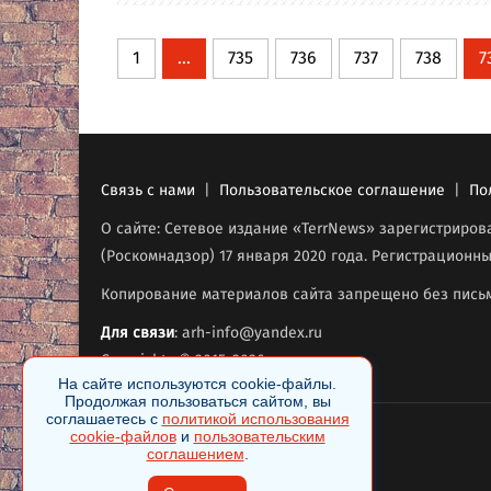
1
...
735
736
737
738
7
Связь с нами
|
Пользовательское соглашение
|
По
О сайте: Сетевое издание «TerrNews» зарегистриро
(Роскомнадзор) 17 января 2020 года. Регистрационны
Копирование материалов сайта запрещено без письм
Для связи
: arh-info@yandex.ru
Copyrights © 2015-2026
.
На сайте используются cookie-файлы.
Продолжая пользоваться сайтом, вы
соглашаетесь с
политикой использования
cookie-файлов
и
пользовательским
соглашением
.