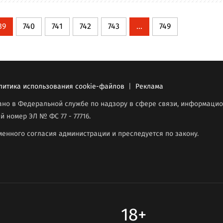
39
740
741
742
743
...
749
литика использования cookie-файлов
|
Реклама
вано в Федеральной службе по надзору в сфере связи, информаци
й номер ЭЛ № ФС 77 - 77716.
енного согласия администрации и преследуется по закону.
18+