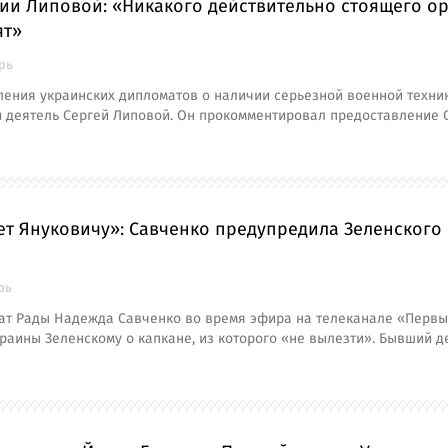
сии Липовой: «Никакого действительно стоящего о
ят»
брь
ения украинских дипломатов о наличии серьезной военной техник
 деятель Сергей Липовой. Он прокомментировал предоставление
т Януковичу»: Савченко предупредила Зеленского 
рь
ат Рады Надежда Савченко во время эфира на телеканале «Перв
раины Зеленскому о капкане, из которого «не вылезти». Бывший д