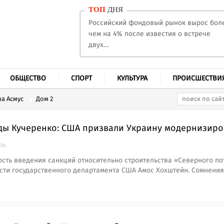
ТОП
ДНЯ
Российский фондовый рынок вырос бол
чем на 4% после известия о встрече
двух…
ОБЩЕСТВО
СПОРТ
КУЛЬТУРА
ПРОИСШЕСТВИ
а Асмус
Дом 2
ды Кучеренко: США призвали Украину модернизиров
рь
ть введения санкций относительно строительства «Северного по
сти государственного департамента США Амос Хохштейн. Сомнения