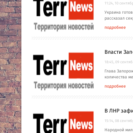
11:24, 10 сентяб
Украина готов
рассказал сек
подробнее
Власти Зап
18:45, 09 сентя
Глава Запорож
количества ме
подробнее
В ЛНР зафи
15:14, 08 сентя
Народной мил