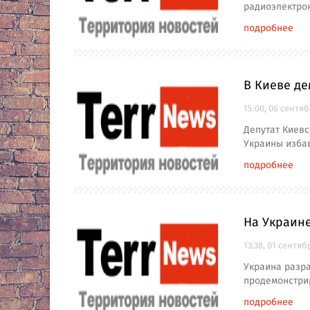
радиоэлектрон
подробнее
В Киеве де
15:00, 06 сентя
Депутат Киевс
Украины изба
подробнее
На Украин
13:38, 01 сентяб
Украина разр
продемонстрир
подробнее