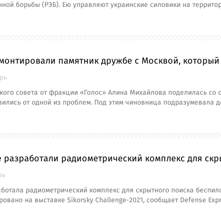
ной борьбы (РЭБ). Ею управляют украинские силовики на территор
монтировали памятник дружбе с Москвой, который 
брь
кого совета от фракции «Голос» Алина Михайлова поделилась со 
вились от одной из проблем. Под этим чиновница подразумевала 
е разработали радиометрический комплекс для скр
рь
аботала радиометрический комплекс для скрытного поиска беспил
овано на выставке Sikorsky Challenge-2021, сообщает Defense Exp