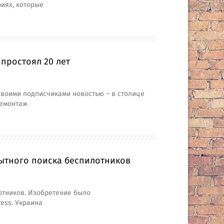
иях, которые
простоял 20 лет
своими подписчиками новостью – в столице
демонтаж
ытного поиска беспилотников
отников. Изобретение было
ress. Украина