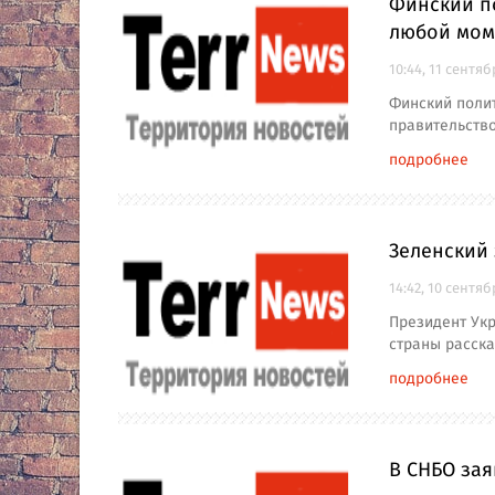
Финский по
любой мом
10:44, 11 сентяб
Финский полит
правительство
подробнее
Зеленский
14:42, 10 сентяб
Президент Укр
страны расска
подробнее
В СНБО зая