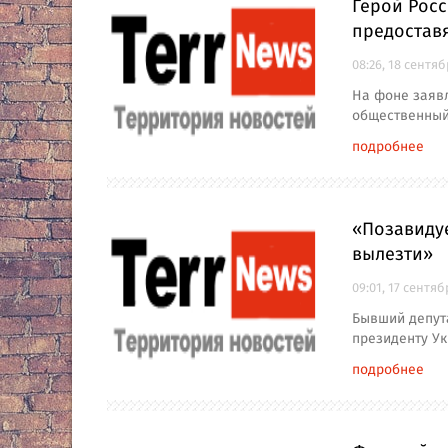
Герой Рос
предостав
08:26, 18 сентя
На фоне заявл
общественный
подробнее
«Позавидуе
вылезти»
09:01, 17 сентяб
Бывший депут
президенту Ук
подробнее