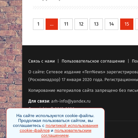
1
...
11
12
13
14
15
Связь с нами
|
Пользовательское соглашение
|
По
О сайте: Сетевое издание «TerrNews» зарегистриро
(Роскомнадзор) 17 января 2020 года. Регистрационны
Копирование материалов сайта запрещено без письм
Для связи
: arh-info@yandex.ru
Copyrights © 2015-2026
.
На сайте используются cookie-файлы.
Продолжая пользоваться сайтом, вы
соглашаетесь с
политикой использования
cookie-файлов
и
пользовательским
соглашением
.