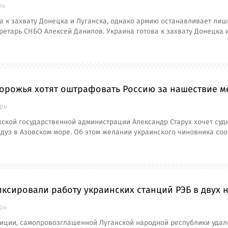
рь
а к захвату Донецка и Луганска, однако армию останавливает лиш
ретарь СНБО Алексей Данилов. Украина готова к захвату Донецка 
орожья хотят оштрафовать Россию за нашествие м
брь
ской государственной администрации Александр Старух хочет суди
дуз в Азовском море. Об этом желании украинского чиновника со
ксировали работу украинских станций РЭБ в двух 
брь
иции, самопровозглашенной Луганской народной республики удал