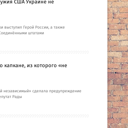
ружия США Украине не
и выступил Герой России, а также
 Соединёнными штатами
о капкане, из которого «не
ый независимый» сделала предупреждение
епутат Рады